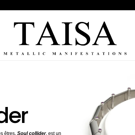
der
s êtres,
Soul collider
, est un