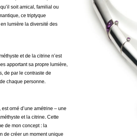
’il soit amical, familial ou
mantique, ce triptyque
n lumière la diversité des
éthyste et de la citrine n’est
s apportant sa propre lumière,
s, de par le contraste de
té de chaque personne.
r, est orné d’une amétrine – une
éthyste et la citrine. Cette
me de mon concept : la
fin de créer un moment unique