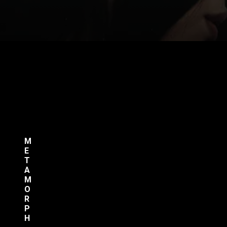
M
E
T
A
M
O
R
P
H