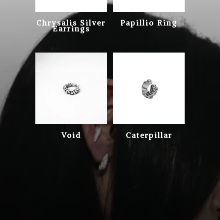
Chrysalis Silver
Papillio Ring
Earrings
Void
Caterpillar