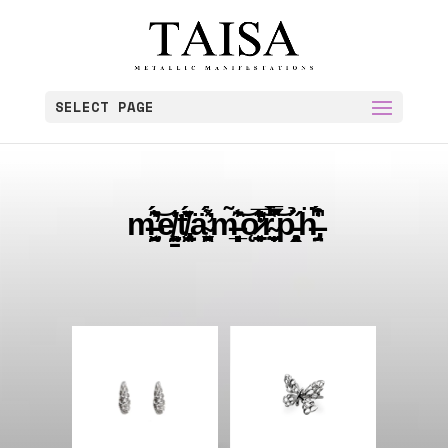
SELECT PAGE
m̶̤̖̬̗͔̰͗͂̄́̄̇̕͝e̸̤͖͉̙̰̳͗̊̍͘t̸̢̜̯̮̟̽́̎̊̌̆ä̴̛̯̮̝̼͓̞̬̝̖̫͋́̽m̶͔̝͉̲̦̜̞͎̘͈̃̄͂͗̾͘͝ǫ̷̛̠͓͓̗͉̣̼̎̒̅͊̊͝ͅr̴̜̮̠̝̩̅̀̿͋͆͑̈́͝p̵̧̙͈̭̥̝͓̖̉̋ḧ̶̡̤́͒͆͑